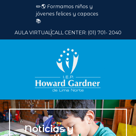
✏️🌎 Formamos niños y
jóvenes felices y capaces
📚
AULA VIRTUAL
CALL CENTER: (01) 701- 2040
Noticias y