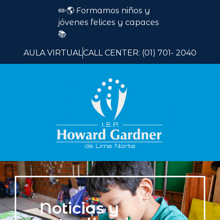
✏️🌎 Formamos niños y
jóvenes felices y capaces
📚
AULA VIRTUAL
CALL CENTER: (01) 701- 2040
Noticias y